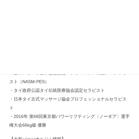
無料カウンセリング・体験トレーニングへのお申込みはこち
らから
この記事を書いた人
大和弘明（大和パーソナルジム代表）
・全米スポーツ医学協会認定パフォーマンス向上スペシャリ
スト（NASM-PES）
・タイ政府公認タイ伝統医療協会認定セラピスト
・日本タイ古式マッサージ協会プロフェッショナルセラピス
ト
・2016年 第68回東京都パワーリフティング〔ノーギア〕選手
権大会66kg級 優勝