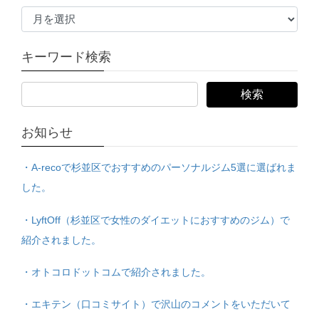
ア
ー
カ
イ
キーワード検索
ブ
お知らせ
・A-recoで杉並区でおすすめのパーソナルジム5選に選ばれま
した。
・LyftOff（杉並区で女性のダイエットにおすすめのジム）で
紹介されました。
・オトコロドットコムで紹介されました。
・エキテン（口コミサイト）で沢山のコメントをいただいて