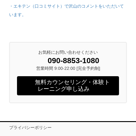
・エキテン（口コミサイト）で沢山のコメントをいただいて
います。
お気軽にお問い合わせください
090-8853-1080
営業時間 9:00-22:00 [完全予約制]
無料カウンセリング・体験ト
レーニング申し込み
プライバシーポリシー