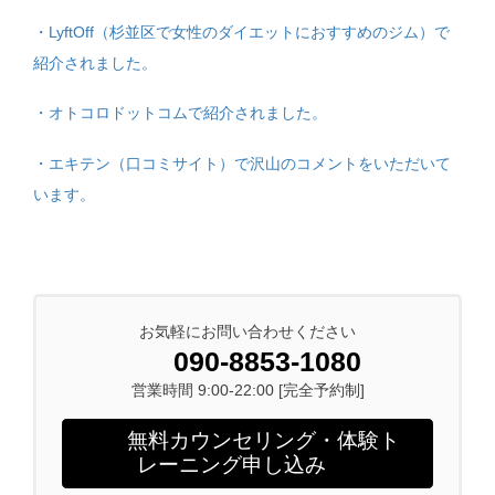
・LyftOff（杉並区で女性のダイエットにおすすめのジム）で
紹介されました。
・オトコロドットコムで紹介されました。
・エキテン（口コミサイト）で沢山のコメントをいただいて
います。
お気軽にお問い合わせください
090-8853-1080
営業時間 9:00-22:00 [完全予約制]
無料カウンセリング・体験ト
レーニング申し込み