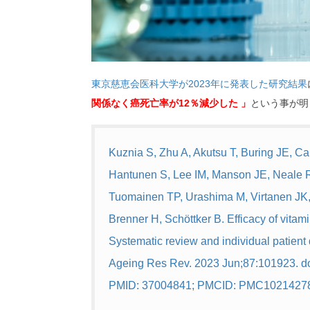
東京慈恵会医科大学が2023年に発表した研究結果
関係なく癌死亡率が12％減少した 」
という事が明
Kuznia S, Zhu A, Akutsu T, Buring JE, 
Hantunen S, Lee IM, Manson JE, Neale R
Tuomainen TP, Urashima M, Virtanen JK,
Brenner H, Schöttker B. Efficacy of vitam
Systematic review and individual patient 
Ageing Res Rev. 2023 Jun;87:101923. do
PMID: 37004841; PMCID: PMC1021427