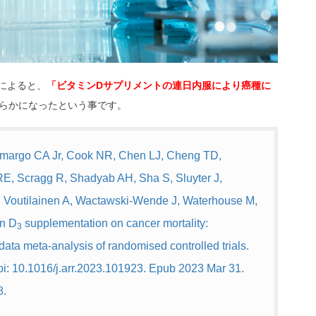
によると、
「ビタミンDサプリメントの連日内服により癌種に
らかになったという事です。
Camargo CA Jr, Cook NR, Chen LJ, Cheng TD,
E, Scragg R, Shadyab AH, Sha S, Sluyter J,
 Voutilainen A, Wactawski-Wende J, Waterhouse M,
in D
supplementation on cancer mortality:
3
data meta-analysis of randomised controlled trials.
i: 10.1016/j.arr.2023.101923. Epub 2023 Mar 31.
8.