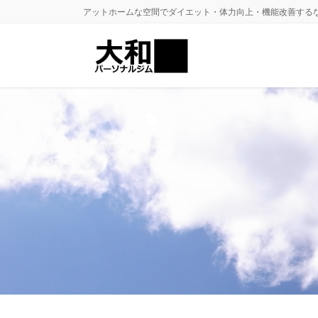
コ
ナ
アットホームな空間でダイエット・体力向上・機能改善するな
ン
ビ
テ
ゲ
ン
ー
ツ
シ
に
ョ
移
ン
動
に
移
動