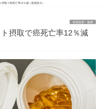
ト摂取で癌死亡率12％減（慈恵医大）
体質改善・健康
ト摂取で癌死亡率12％減