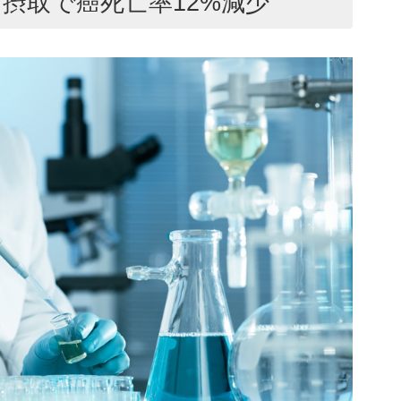
摂取で癌死亡率12%減少