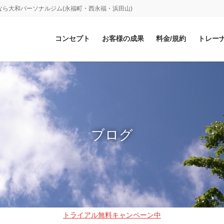
ら大和パーソナルジム(永福町・西永福・浜田山)
コンセプト
お客様の成果
料金/規約
トレー
ブログ
トライアル無料キャンペーン中