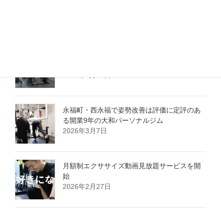
に登壇
2026年7月29日
西永福・永福町のパーソナルジム｜50代男性
が腰痛を克服しベンチ60kg達成！
2026年4月14日
永福町・西永福で姿勢改善は評価に定評のあ
る開業9年の大和パーソナルジム
2026年3月7日
月額制エクササイズ動画見放題サービスを開
始
2026年2月27日