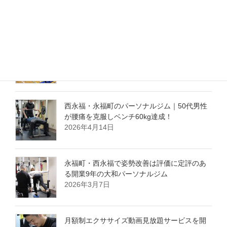
殿筋に効かない理由
2026年7月31日
荻窪体育館「ふらっとエクササイズ2026年」
に登壇
2026年7月29日
西永福・永福町のパーソナルジム｜50代男性
が腰痛を克服しベンチ60kg達成！
2026年4月14日
永福町・西永福で姿勢改善は評価に定評のあ
る開業9年の大和パーソナルジム
2026年3月7日
月額制エクササイズ動画見放題サービスを開