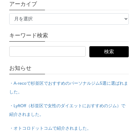
アーカイブ
ア
ー
カ
イ
キーワード検索
ブ
お知らせ
・A-recoで杉並区でおすすめのパーソナルジム5選に選ばれま
した。
・LyftOff（杉並区で女性のダイエットにおすすめのジム）で
紹介されました。
・オトコロドットコムで紹介されました。