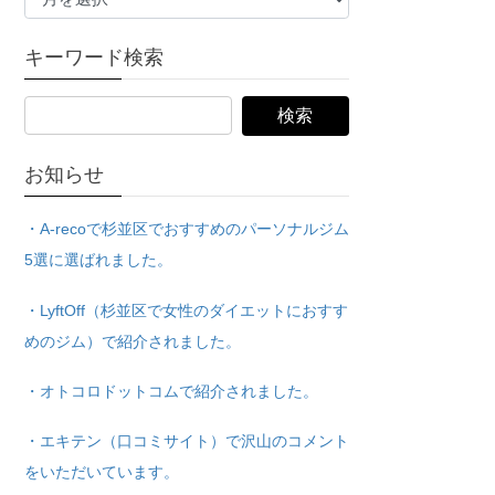
ー
カ
イ
キーワード検索
ブ
お知らせ
・A-recoで杉並区でおすすめのパーソナルジム
5選に選ばれました。
・LyftOff（杉並区で女性のダイエットにおすす
めのジム）で紹介されました。
・オトコロドットコムで紹介されました。
・エキテン（口コミサイト）で沢山のコメント
をいただいています。