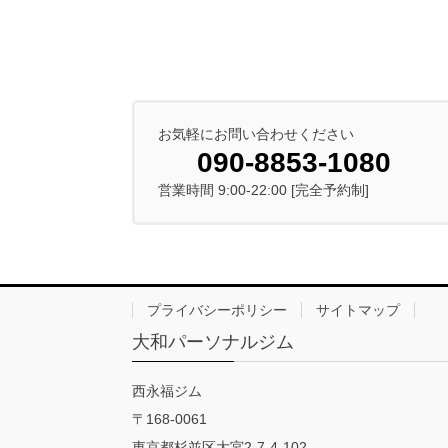
お気軽にお問い合わせください
090-8853-1080
営業時間 9:00-22:00 [完全予約制]
プライバシーポリシー
サイトマップ
大和パーソナルジム
西永福ジム
〒168-0061
東京都杉並区大宮2-7-4-102