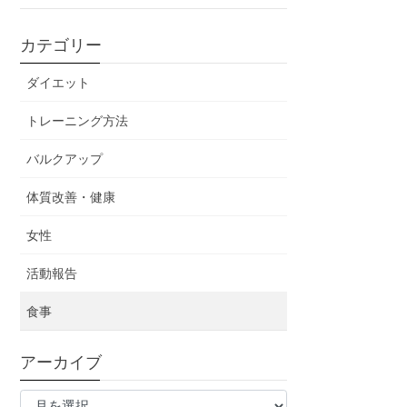
カテゴリー
ダイエット
トレーニング方法
バルクアップ
体質改善・健康
女性
活動報告
食事
アーカイブ
ア