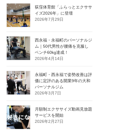
荻窪体育館「ふらっとエクササ
イズ2026年」に登壇
2026年7月29日
西永福・永福町のパーソナルジ
ム｜50代男性が腰痛を克服し
ベンチ60kg達成！
2026年4月14日
永福町・西永福で姿勢改善は評
価に定評のある開業9年の大和
パーソナルジム
2026年3月7日
月額制エクササイズ動画見放題
サービスを開始
2026年2月27日