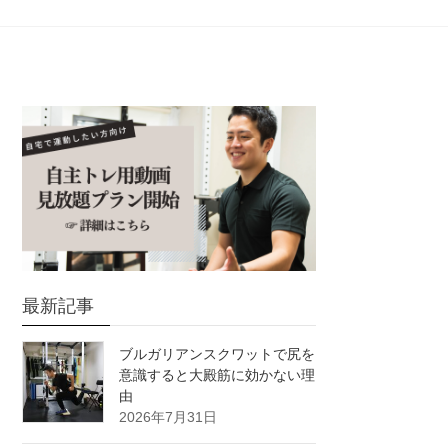
最新記事
ブルガリアンスクワットで尻を
意識すると大殿筋に効かない理
由
2026年7月31日