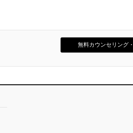
無料カウンセリング